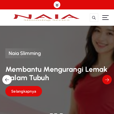
S
k
i
p
t
o
c
o
n
Naia Slimming
t
e
n
Membantu Mengurangi Lemak
t
Dalam Tubuh
Selangkapnya