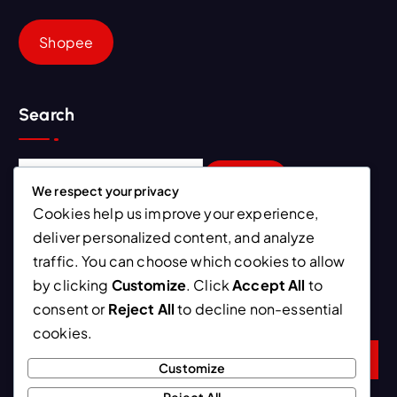
Shopee
Search
S
e
We respect your privacy
a
Cookies help us improve your experience,
r
deliver personalized content, and analyze
Newsletter
c
traffic. You can choose which cookies to allow
h
by clicking
Customize
. Click
Accept All
to
f
Ini kebiasaan yang bisa mempercepat proses penurunan
consent or
Reject All
to decline non-essential
o
berat badan
r
cookies.
:
Customize