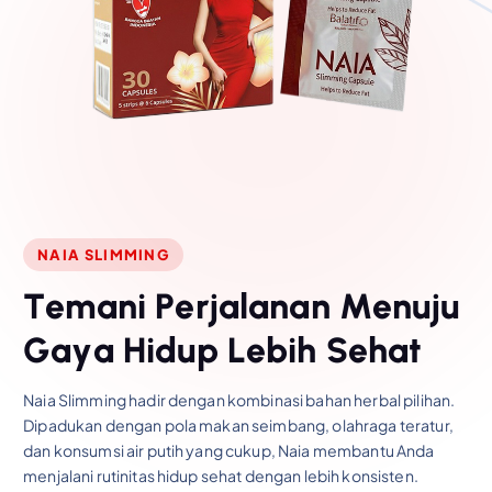
NAIA SLIMMING
T
e
m
a
n
i
P
e
r
j
a
l
a
n
a
n
M
e
n
u
j
u
G
a
y
a
H
i
d
u
p
L
e
b
i
h
S
e
h
a
t
Naia Slimming hadir dengan kombinasi bahan herbal pilihan.
Dipadukan dengan pola makan seimbang, olahraga teratur,
dan konsumsi air putih yang cukup, Naia membantu Anda
menjalani rutinitas hidup sehat dengan lebih konsisten.