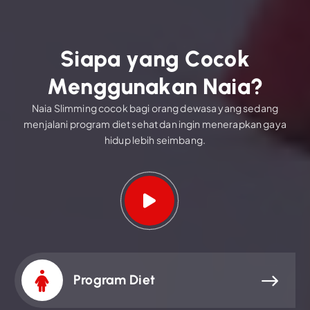
S
i
a
p
a
y
a
n
g
C
o
c
o
k
M
e
n
g
g
u
n
a
k
a
n
N
a
i
a
?
Naia Slimming cocok bagi orang dewasa yang sedang
menjalani program diet sehat dan ingin menerapkan gaya
hidup lebih seimbang.
Program Diet