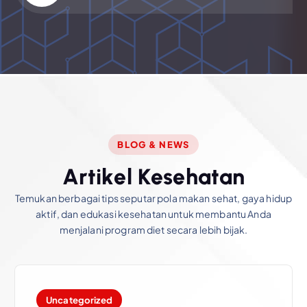
BLOG & NEWS
A
r
t
i
k
e
l
K
e
s
e
h
a
t
a
n
Temukan berbagai tips seputar pola makan sehat, gaya hidup
aktif, dan edukasi kesehatan untuk membantu Anda
menjalani program diet secara lebih bijak.
Uncategorized