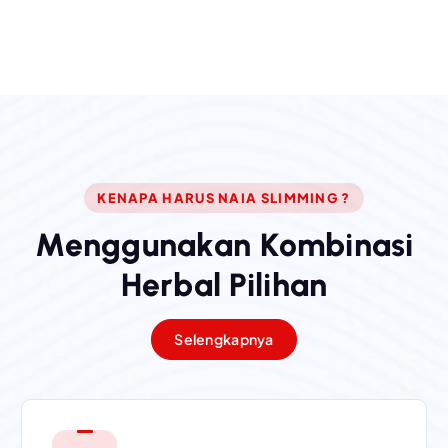
KENAPA HARUS NAIA SLIMMING ?
M
e
n
g
g
u
n
a
k
a
n
K
o
m
b
i
n
a
s
i
H
e
r
b
a
l
P
i
l
i
h
a
n
Selengkapnya