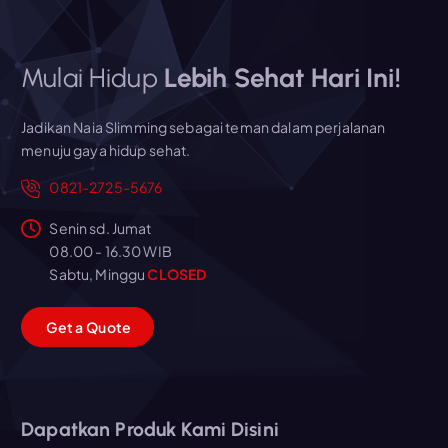
Mulai Hidup
Lebih Sehat Hari Ini!
Jadikan Naia Slimming sebagai teman dalam perjalanan
menuju gaya hidup sehat.
0821-2725-5676
Senin sd. Jumat
08.00 - 16.30 WIB
Sabtu, Minggu
CLOSED
G
e
t
a
Q
u
o
t
e
Dapatkan Produk Kami Disini