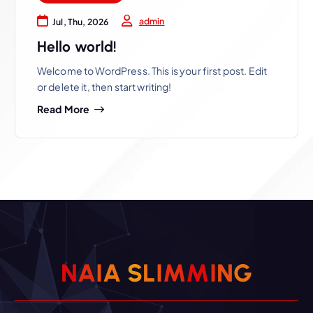
admin
Jul, Thu, 2026
Hello world!
Welcome to WordPress. This is your first post. Edit
or delete it, then start writing!
Read More
N
A
I
A
S
L
I
M
M
I
N
G